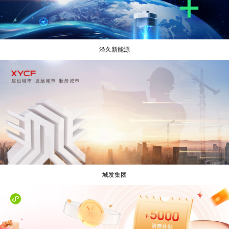
泾久新能源
城发集团