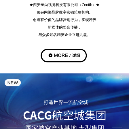
★西安至尚视觉科技有限公司（Zenith）★
顶尖网络品牌数字营销策略机构。
创造有价值的品牌营销行为，实现跨界
新媒体的整合传播，
与众多知名精英企业互进共赢。