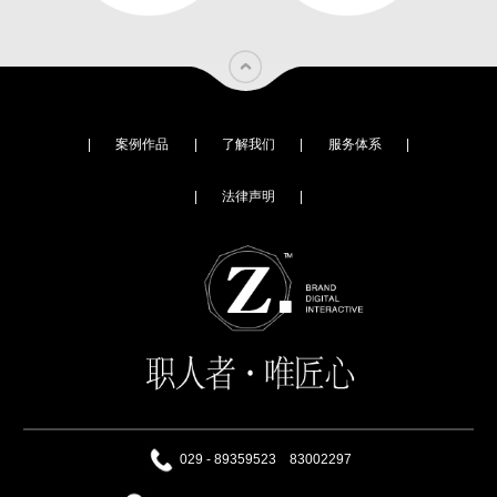
|
案例作品
|
了解我们
|
服务体系
|
|
法律声明
|
029 - 89359523
83002297