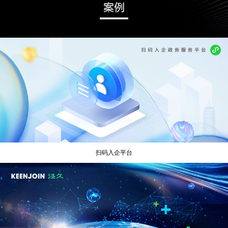
扫码入企平台